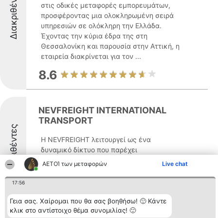
Διακριθέντες
στις οδικές μεταφορές εμπορευμάτων,
προσφέροντας μια ολοκληρωμένη σειρά
υπηρεσιών σε ολόκληρη την Ελλάδα.
Έχοντας την κύρια έδρα της στη
Θεσσαλονίκη και παρουσία στην Αττική, η
εταιρεία διακρίνεται για τον ...
8.6
NEVFREIGHT INTERNATIONAL
TRANSPORT
Διακριθέντες
Η NEVFREIGHT λειτουργεί ως ένα
δυναμικό δίκτυο που παρέχει
ολοκληρωμένες λύσεις στον χώρο των
ΑΕΤΟΊ των μεταφορών
Live chat
μεταφορών, με έδρα στη Θεσσαλονίκη
και συγκεκριμένα στην οδό Ψαρών 21. Η
17:56
εταιρεία εξειδικεύεται τόσο στις διεθνείς
όσο και στις εσωτερικές οδικές ...
Γεια σας. Χαίρομαι που θα σας βοηθήσω! 🙂 Κάντε
κλικ στο αντίστοιχο θέμα συνομιλίας! 🙂