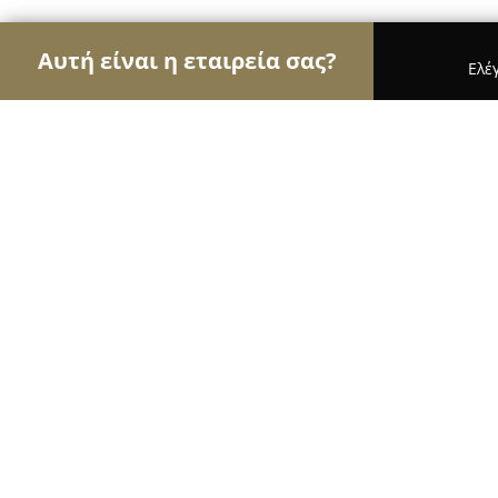
Αυτή είναι η εταιρεία σας?
Ελέ
Αετοί των μεταφορών
Μεταφορικές Εταιρείες, 
DELTA DEVELOPMENT Ε.Π.Ε.
8.6
(26)
Θεσσαλονίκη, Κωνσταντινουπολεως 18
Εμφάνιση αριθμού τηλεφώνου