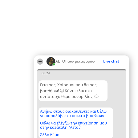
ΑΕΤΟΊ των μεταφορών
Live chat
08:24
Γεια σας. Χαίρομαι που θα σας
βοηθήσω! 🙂 Κάντε κλικ στο
αντίστοιχο θέμα συνομιλίας! 🙂
Ανήκω στους διακριθέντες και θέλω
να παραλάβω το πακέτο βραβείων
Θέλω να ελέγξω την επιχείρηση μου
στην κατάταξη "Αετοί"
Άλλο θέμα