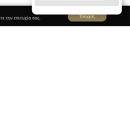
Έλεγχος
τε την επιτυχία σας.
δραστηριοποιείται στον τομέα των διεθνών
 εξειδικευμένες υπηρεσίες για τη διακίνηση
ά της ξεκίνησε το 1970, με τον ιδρυτή, Δούκα
 στην είσοδο της εταιρείας στον κλάδο. Η
ια εμπειρία και βαθιά τεχνογνωσία, με ιδιαίτερη
 ειδών όπως τρόφιμα, κρέατα και φρούτα,
 φορτηγών ψυγείων.
δραστηριοποιείται στην εξαγωγή και εισαγωγή