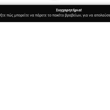
Συγχαρητήρια!
γξτε πώς μπορείτε να πάρετε το πακέτο βραβείων, για να απολαύσε
Υπηρεσίες Courier - Θεσσαλονίκη
DELTA DEVELOPMENT Ε.Π.Ε.
Σχετικά με την εταιρεία:
Η
DELTA DEVELOPMENT Ε.Π.Ε.
οδικών μεταφορών, παρέχοντας
εμπορευμάτων. Η δραστηριότητ
Ασίκη, να έχει σημαντικό ρόλο
Δείτε περισσότερα >>
εταιρεία έχει αποκτήσει πλούσ
έμφαση στη μεταφορά ευπαθών
αξιοποιώντας σύγχρονο στόλο
Η DELTA DEVELOPMENT Ε.Π.Ε. 