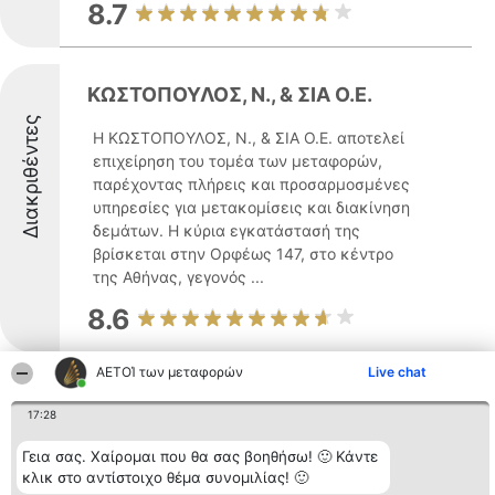
8.7
ΚΩΣΤΟΠΟΥΛΟΣ, Ν., & ΣΙΑ Ο.Ε.
Διακριθέντες
Η ΚΩΣΤΟΠΟΥΛΟΣ, Ν., & ΣΙΑ Ο.Ε. αποτελεί
επιχείρηση του τομέα των μεταφορών,
παρέχοντας πλήρεις και προσαρμοσμένες
υπηρεσίες για μετακομίσεις και διακίνηση
δεμάτων. Η κύρια εγκατάστασή της
βρίσκεται στην Ορφέως 147, στο κέντρο
της Αθήνας, γεγονός ...
8.6
ΑΕΤΟΊ των μεταφορών
Live chat
Tsirikostransport
17:28
Διακριθέντες
Η Tsirikostransport δραστηριοποιείται
Γεια σας. Χαίρομαι που θα σας βοηθήσω! 🙂 Κάντε
σταθερά στον τομέα των μεταφορών από
κλικ στο αντίστοιχο θέμα συνομιλίας! 🙂
το 1979 και αξιοποιεί εμπειρία που ξεκινά