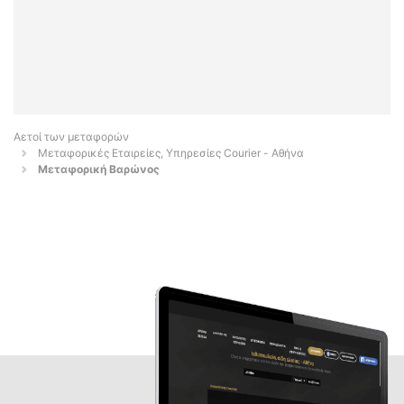
Αετοί των μεταφορών
Μεταφορικές Εταιρείες, Υπηρεσίες Courier - Αθήνα
Μεταφορική Βαρώνος