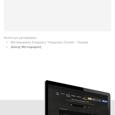
Αετοί των μεταφορών
Μεταφορικές Εταιρείες, Υπηρεσίες Courier - Περαία
Δάκης Μεταφορική