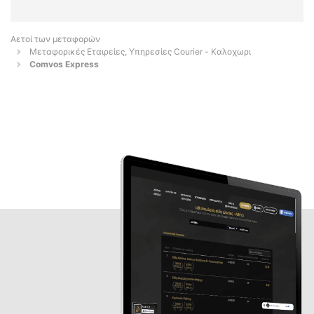
Αετοί των μεταφορών
Μεταφορικές Εταιρείες, Υπηρεσίες Courier - Καλοχωρι
Comvos Express