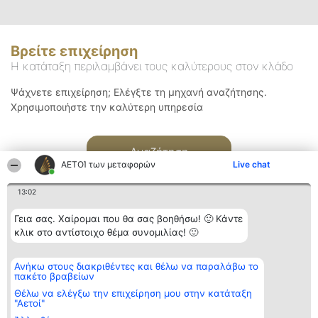
Βρείτε επιχείρηση
Η κατάταξη περιλαμβάνει τους καλύτερους στον κλάδο
Ψάχνετε επιχείρηση; Ελέγξτε τη μηχανή αναζήτησης.
Χρησιμοποιήστε την καλύτερη υπηρεσία
Αναζήτηση
ΑΕΤΟΊ των μεταφορών
Live chat
13:02
Γεια σας. Χαίρομαι που θα σας βοηθήσω! 🙂 Κάντε
κλικ στο αντίστοιχο θέμα συνομιλίας! 🙂
Διοργανωτής της
Κατάταξη
Επικοινωνία
Ανήκω στους διακριθέντες και θέλω να παραλάβω το
κατάταξης
Διακριθέντες
Επικοινωνία
πακέτο βραβείων
BEAUTIFUL COMPANY
Λίστα όλων
Μονοπρόσωπη ΙΚΕ
των
Θέλω να ελέγξω την επιχείρηση μου στην κατάταξη
ΤΗΛ. ΕΠΙΚΟΙΝΩΝΙΑΣ:
διακριθέντων
"Αετοί"
2104128019
Μεθοδολογία