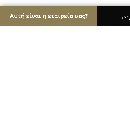
Αυτή είναι η εταιρεία σας?
Ελέ
Αετοί των μεταφορών
Μεταφορικές Εταιρείες, 
Green & GO
8.8
(29)
Θεσσαλονίκη, Thessaloníki
Εμφάνιση αριθμού τηλεφώνου