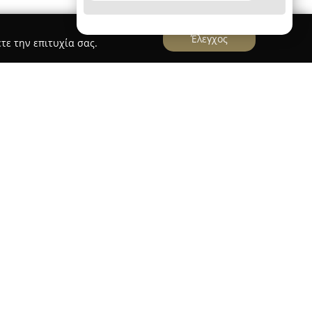
Έλεγχος
τε την επιτυχία σας.
λη του 2020 στη Θεσσαλονίκη και
ν κλάδο των μεταφορών και των διανομών.
ντων από κάθε είδους κατάστημα, με στόχο την
υς στην κατοικία των πελατών. Το εύρος των
περιλαμβάνει εστιατόρια, σούπερ μάρκετ,
εία και ηλεκτρονικά καταστήματα, παρέχοντας
ον τομέα της διανομής.
 ταχεία και αποδοτική μεταφορά προϊόντων,