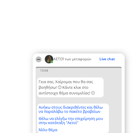
ΑΕΤΟΊ των μεταφορών
Live chat
13:04
Γεια σας. Χαίρομαι που θα σας
βοηθήσω! 🙂 Κάντε κλικ στο
αντίστοιχο θέμα συνομιλίας! 🙂
Ανήκω στους διακριθέντες και θέλω
να παραλάβω το πακέτο βραβείων
Θέλω να ελέγξω την επιχείρηση μου
στην κατάταξη "Αετοί"
Άλλο θέμα