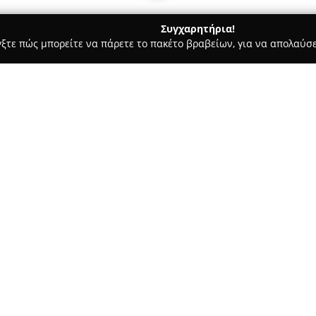
Συγχαρητήρια!
γξτε πώς μπορείτε να πάρετε το πακέτο βραβείων, για να απολαύσε
Υπηρεσίες Courier - Θεσσαλονίκη
Green & GO
Σχετικά με την εταιρεία:
Η
Green & Go
ιδρύθηκε στα τέ
δραστηριοποιείται έντονα στο
Εστιάζει στην παραλαβή προϊό
άμεση και ασφαλή παράδοσή το
Δείτε περισσότερα >>
συνεργαζόμενων επιχειρήσεων 
κρεοπωλεία, μανάβικα, φαρμακ
ποικίλες αξιόπιστες λύσεις στ
Η εταιρεία δίνει έμφαση στην