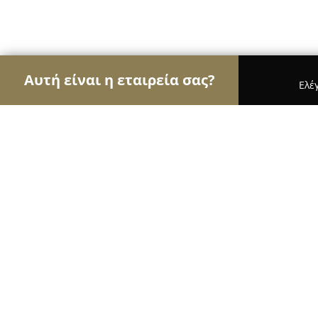
Αυτή είναι η εταιρεία σας?
Ελέ
Αετοί των μεταφορών
Μεταφορικές Εταιρείες, 
PET εν TAXI by Baloo
10
(44)