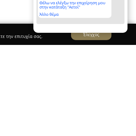
Θέλω να ελέγξω την επιχείρηση μου
στην κατάταξη "Αετοί"
Άλλο θέμα
Έλεγχος
τε την επιτυχία σας.
ριοποιείται στην παροχή εξειδικευμένων
ικίδια ζώα, αποτελώντας την πρώτη εταιρεία
 επιχείρηση ιδρύθηκε τον Οκτώβριο του 2021
 προσφέρει ασφαλείς και άνετες μετακινήσεις
ει ένα επταθέσιο όχημα, το οποίο έχει λάβει