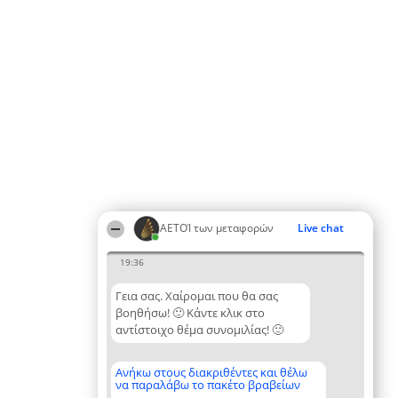
ΑΕΤΟΊ των μεταφορών
Live chat
19:36
Γεια σας. Χαίρομαι που θα σας
βοηθήσω! 🙂 Κάντε κλικ στο
αντίστοιχο θέμα συνομιλίας! 🙂
Ανήκω στους διακριθέντες και θέλω
να παραλάβω το πακέτο βραβείων