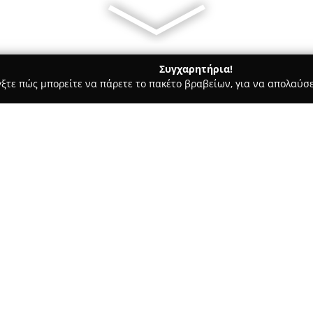
Συγχαρητήρια!
γξτε πώς μπορείτε να πάρετε το πακέτο βραβείων, για να απολαύσε
Υπηρεσίες Courier - Σταυρουπολη
PET εν TAXI by Baloo
Σχετικά με την εταιρεία:
Η
PET εν TAXI by Baloo
δραστη
υπηρεσιών μεταφοράς για κατο
ταξί ζώων στη Θεσσαλονίκη. Η
στη Σταυρούπολη, με σκοπό να
Δείτε περισσότερα >>
για τα κατοικίδια.
Το στόλο της εταιρείας απαρτίζ