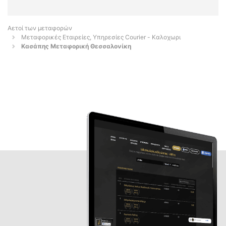
Αετοί των μεταφορών
Μεταφορικές Εταιρείες, Υπηρεσίες Courier - Καλοχωρι
Κασάπης Μεταφορική Θεσσαλονίκη