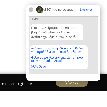
ΑΕΤΟΊ των μεταφορών
Live chat
06:40
Γεια σας. Χαίρομαι που θα σας
βοηθήσω! 🙂 Κάντε κλικ στο
αντίστοιχο θέμα συνομιλίας! 🙂
Ανήκω στους διακριθέντες και θέλω
να παραλάβω το πακέτο βραβείων
Θέλω να ελέγξω την επιχείρηση μου
στην κατάταξη "Αετοί"
Άλλο θέμα
Έλεγχος
τε την επιτυχία σας.