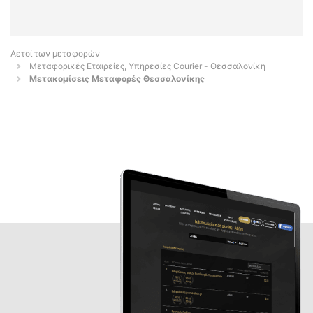
Αετοί των μεταφορών
Μεταφορικές Εταιρείες, Υπηρεσίες Courier - Θεσσαλονίκη
Μετακομίσεις Μεταφορές Θεσσαλονίκης