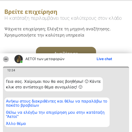
Βρείτε επιχείρηση
Η κατάταξη περιλαμβάνει τους καλύτερους στον κλάδο
Ψάχνετε επιχείρηση; Ελέγξτε τη μηχανή αναζήτησης.
Χρησιμοποιήστε την καλύτερη υπηρεσία
Αναζήτηση
ΑΕΤΟΊ των μεταφορών
Live chat
12:24
Γεια σας. Χαίρομαι που θα σας βοηθήσω! 🙂 Κάντε
κλικ στο αντίστοιχο θέμα συνομιλίας! 🙂
Διοργανωτής της
Κατάταξη
Επικοινωνία
Ανήκω στους διακριθέντες και θέλω να παραλάβω το
κατάταξης
Διακριθέντες
Επικοινωνία
πακέτο βραβείων
BEAUTIFUL COMPANY
Λίστα όλων
Μονοπρόσωπη ΙΚΕ
των
Θέλω να ελέγξω την επιχείρηση μου στην κατάταξη
ΤΗΛ. ΕΠΙΚΟΙΝΩΝΙΑΣ:
διακριθέντων
"Αετοί"
2104128019
Μεθοδολογία
Άλλο θέμα
email:
Όροι &
aetoi@beautifulcompany.co
προϋποθέσεις