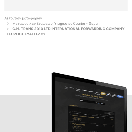
Αετοί των μεταφορών
Μεταφορικές Εταιρείες, Υπηρεσίες Courier - Θερμη
G.N. TRANS 2010 LTD INTERNATIONAL FORWARDING COMPANY
ΓΕΩΡΓΙΟΣ ΕΥΑΓΓΕΛΟΥ