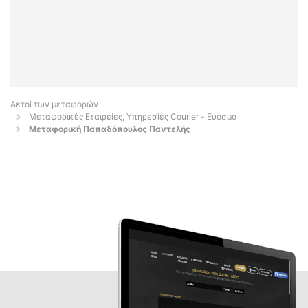
Αετοί των μεταφορών
Μεταφορικές Εταιρείες, Υπηρεσίες Courier - Ευοσμο
Μεταφορική Παπαδόπουλος Παντελής