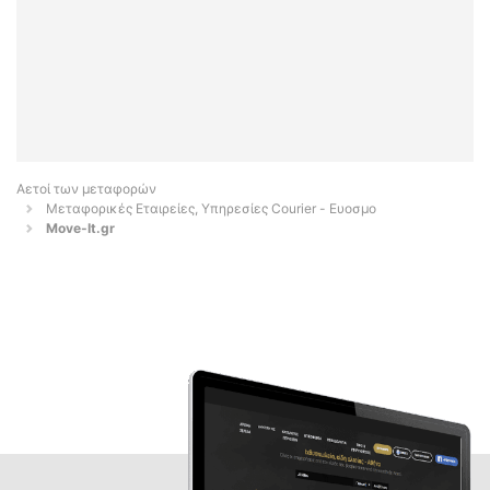
Αετοί των μεταφορών
Μεταφορικές Εταιρείες, Υπηρεσίες Courier - Ευοσμο
Move-It.gr