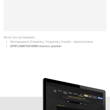
Αετοί των μεταφορών
Μεταφορικές Εταιρείες, Υπηρεσίες Courier - Αμπελοκηποι
EPIPLOMETAFORIKI movers-packer