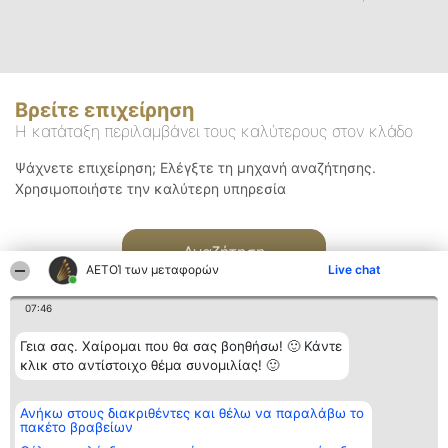
Βρείτε επιχείρηση
Η κατάταξη περιλαμβάνει τους καλύτερους στον κλάδο
Ψάχνετε επιχείρηση; Ελέγξτε τη μηχανή αναζήτησης.
Χρησιμοποιήστε την καλύτερη υπηρεσία
Αναζήτηση
ΑΕΤΟΊ των μεταφορών
Live chat
07:46
Γεια σας. Χαίρομαι που θα σας βοηθήσω! 🙂 Κάντε
κλικ στο αντίστοιχο θέμα συνομιλίας! 🙂
Διοργανωτής της
Κατάταξη
Επικοινωνία
Ανήκω στους διακριθέντες και θέλω να παραλάβω το
κατάταξης
Διακριθέντες
Επικοινωνία
πακέτο βραβείων
BEAUTIFUL COMPANY
Λίστα όλων
Μονοπρόσωπη ΙΚΕ
των