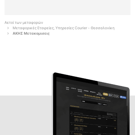
Αετοί των μεταφορών
Μεταφορικές Εταιρείες, Υπηρεσίες Courier - Θεσσαλονίκη
ΑΚΗΣ Μετακομισεις