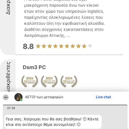
μακρόχρονη παρουσία άνω των είκοσι
ετών στον χώρο των υπηρεσιών logistics,
παρέχοντας ολοκληρωμένες λύσεις που
καλύπτουν όλη την εφοδιαστική αλυσίδα.
Διαθέτει σύγχρονες εγκαταστάσεις στον
Ασπρόπυργο Αττικής, ...
8.8
Διακριθέντες
Dsm3 PC
Δείτε περισσότερα >>
ΑΕΤΟΊ των μεταφορών
Live chat
8.6
07:39
Γεια σας. Χαίρομαι που θα σας βοηθήσω! 🙂 Κάντε
κλικ στο αντίστοιχο θέμα συνομιλίας! 🙂
Troupos Transport Heavy Haulage