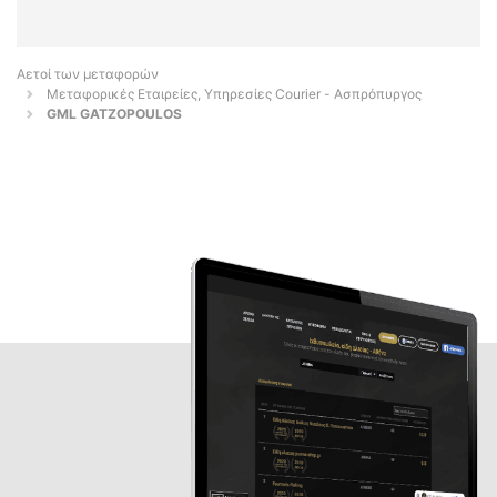
Αετοί των μεταφορών
Μεταφορικές Εταιρείες, Υπηρεσίες Courier - Ασπρόπυργος
GML GATZOPOULOS