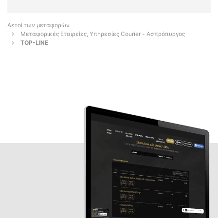
Αετοί των μεταφορών
Μεταφορικές Εταιρείες, Υπηρεσίες Courier - Ασπρόπυργος
TOP-LINE