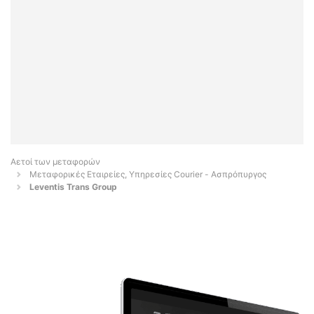
Αετοί των μεταφορών
Μεταφορικές Εταιρείες, Υπηρεσίες Courier - Ασπρόπυργος
Leventis Trans Group