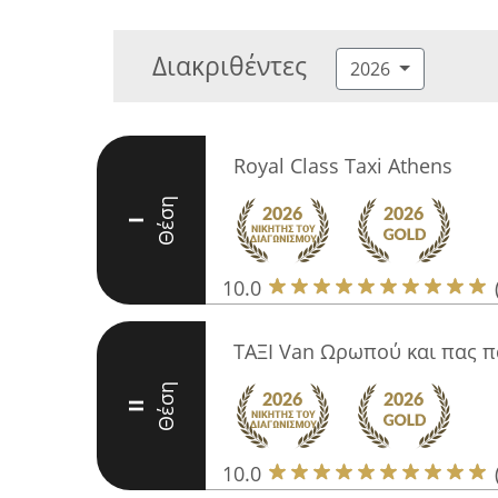
Διακριθέντες
2026
Royal Class Taxi Athens
Θέση
I
10.0
ΤΑΞΙ Van Ωρωπού και πας 
Θέση
II
10.0