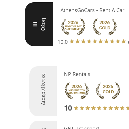
AthensGoCars - Rent A Car
Θέση
III
10.0
NP Rentals
Διακριθέντες
10
GNL Transport