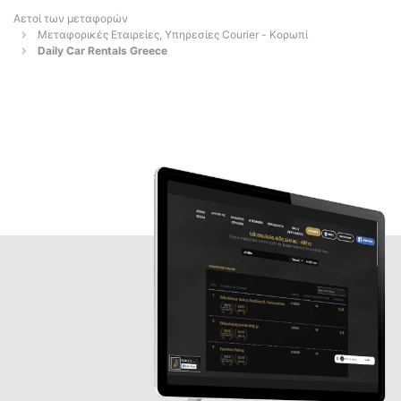
Αετοί των μεταφορών
Μεταφορικές Εταιρείες, Υπηρεσίες Courier - Κορωπί
Daily Car Rentals Greece