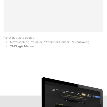
Αετοί των μεταφορών
Μεταφορικές Εταιρείες, Υπηρεσίες Courier - Μαραθώνας
TAXI agia Marina