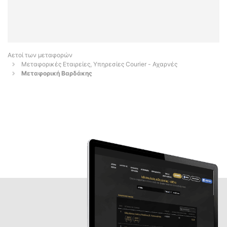
Αετοί των μεταφορών
Μεταφορικές Εταιρείες, Υπηρεσίες Courier - Αχαρνές
Μεταφορική Βαρδάκης