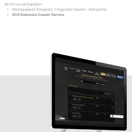
Αετοί των μεταφορών
Μεταφορικές Εταιρείες, Υπηρεσίες Courier - Καλαμάτα
KCS Kalamata Courier Service