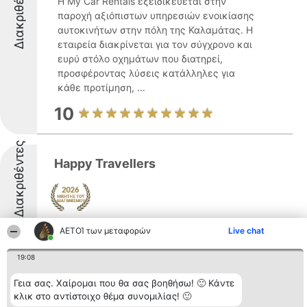
Διακριθέντες
Η My Car Rentals εξειδικεύεται στην
παροχή αξιόπιστων υπηρεσιών ενοικίασης
αυτοκινήτων στην πόλη της Καλαμάτας. Η
εταιρεία διακρίνεται για τον σύγχρονο και
ευρύ στόλο οχημάτων που διατηρεί,
προσφέροντας λύσεις κατάλληλες για
κάθε προτίμηση, ...
10
Διακριθέντες
Happy Travellers
8.6
ΑΕΤΟΊ των μεταφορών
Live chat
19:08
Νewfrontier - Rent a Car - Kalamata -
Γεια σας. Χαίρομαι που θα σας βοηθήσω! 🙂 Κάντε
Ενοικιάσεις αυτοκινήτων,
κλικ στο αντίστοιχο θέμα συνομιλίας! 🙂