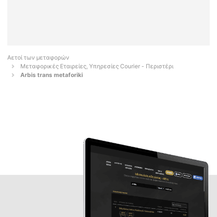
Αετοί των μεταφορών
Μεταφορικές Εταιρείες, Υπηρεσίες Courier - Περιστέρι
Arbis trans metaforiki