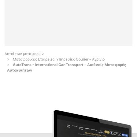
Αετοί των μεταφορών
Μεταφορικές Εταιρείες, Υπηρεσίες Courier - Αγρίνιο
AutoTrans - International Car Transport - Διεθνείς Μεταφορές
Αυτοκινήτων