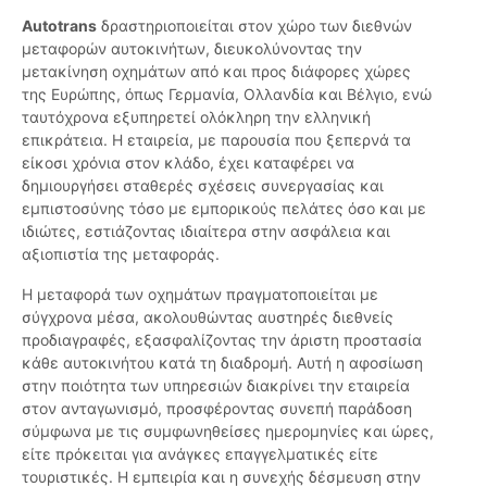
Autotrans
δραστηριοποιείται στον χώρο των διεθνών
μεταφορών αυτοκινήτων, διευκολύνοντας την
μετακίνηση οχημάτων από και προς διάφορες χώρες
της Ευρώπης, όπως Γερμανία, Ολλανδία και Βέλγιο, ενώ
ταυτόχρονα εξυπηρετεί ολόκληρη την ελληνική
επικράτεια. Η εταιρεία, με παρουσία που ξεπερνά τα
είκοσι χρόνια στον κλάδο, έχει καταφέρει να
δημιουργήσει σταθερές σχέσεις συνεργασίας και
εμπιστοσύνης τόσο με εμπορικούς πελάτες όσο και με
ιδιώτες, εστιάζοντας ιδιαίτερα στην ασφάλεια και
αξιοπιστία της μεταφοράς.
Η μεταφορά των οχημάτων πραγματοποιείται με
σύγχρονα μέσα, ακολουθώντας αυστηρές διεθνείς
προδιαγραφές, εξασφαλίζοντας την άριστη προστασία
κάθε αυτοκινήτου κατά τη διαδρομή. Αυτή η αφοσίωση
στην ποιότητα των υπηρεσιών διακρίνει την εταιρεία
στον ανταγωνισμό, προσφέροντας συνεπή παράδοση
σύμφωνα με τις συμφωνηθείσες ημερομηνίες και ώρες,
είτε πρόκειται για ανάγκες επαγγελματικές είτε
τουριστικές. Η εμπειρία και η συνεχής δέσμευση στην