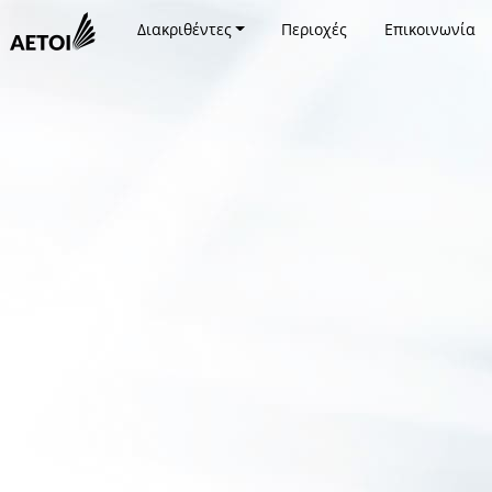
Διακριθέντες
Περιοχές
Επικοινωνία