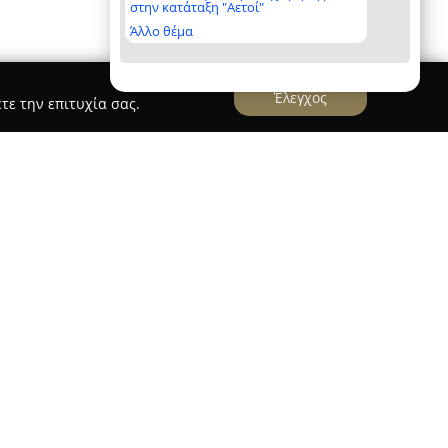
στην κατάταξη "Αετοί"
Άλλο θέμα
Έλεγχος
τε την επιτυχία σας.
ρεσίες πολυτελών μεταφορών σε ολόκληρη την
ροντας μια μοναδική εμπειρία σε κάθε διαδρομή.
μετακίνηση υψηλής ποιότητας για ποικίλες
δρια και γεγονότα VIP, δίνοντας έμφαση στην
 στόλος της αποτελείται από σύγχρονα πολυτελή
ηλα για τη διακριτική και άνετη μεταφορά