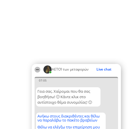
ΑΕΤΟΊ των μεταφορών
Live chat
07:05
Γεια σας. Χαίρομαι που θα σας
βοηθήσω! 🙂 Κάντε κλικ στο
αντίστοιχο θέμα συνομιλίας! 🙂
Ανήκω στους διακριθέντες και θέλω
να παραλάβω το πακέτο βραβείων
Θέλω να ελέγξω την επιχείρηση μου