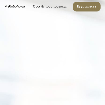
Μεθοδολογία
Όροι & προϋποθέσεις
Εγγραφείτε