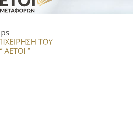
ups
ΠΙΧΕΙΡΗΣΗ ΤΟΥ
 ΑΕΤΟΙ ‘’