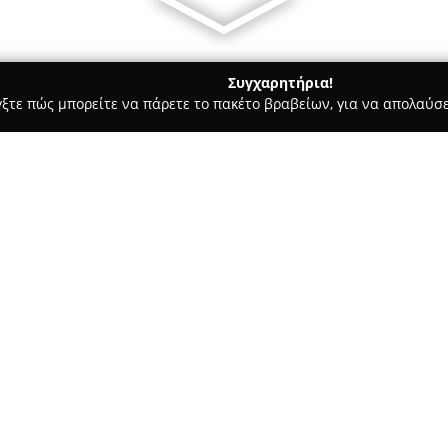
Συγχαρητήρια!
γξτε πώς μπορείτε να πάρετε το πακέτο βραβείων, για να απολαύσε
πηρεσίες Courier - Περιστέρι
Exclusive Pickups
Σχετικά με την εταιρεία:
Exclusive Pickups
παρέχει υπη
Αττική και την Ελλάδα, προσφέ
Η εταιρεία εξειδικεύεται στη 
εκδηλώσεις, όπως γάμους, συνέ
Δείτε περισσότερα >>
κομψότητα και τη συνέπεια. Ο
ταξί, βαν και πούλμαν, κατάλλ
ομάδων κάθε μεγέθους.