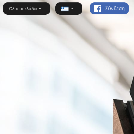
Σύνδεση
Όλοι οι κλάδοι