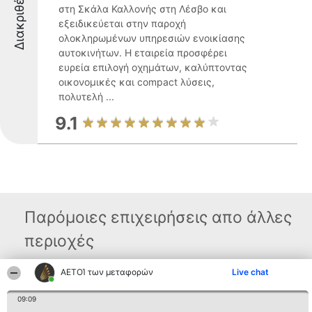
Διακριθέντες
στη Σκάλα Καλλονής στη Λέσβο και
εξειδικεύεται στην παροχή
ολοκληρωμένων υπηρεσιών ενοικίασης
αυτοκινήτων. Η εταιρεία προσφέρει
ευρεία επιλογή οχημάτων, καλύπτοντας
οικονομικές και compact λύσεις,
πολυτελή ...
9.1
Παρόμοιες επιχειρήσεις απο άλλες
περιοχές
ΑΕΤΟΊ των μεταφορών
Live chat
Διοργανωτής της
Κατάταξη
Επικοινωνία
κατάταξης
Διακριθέντες
Επικοινωνία
09:09
BEAUTIFUL COMPANY
Λίστα όλων