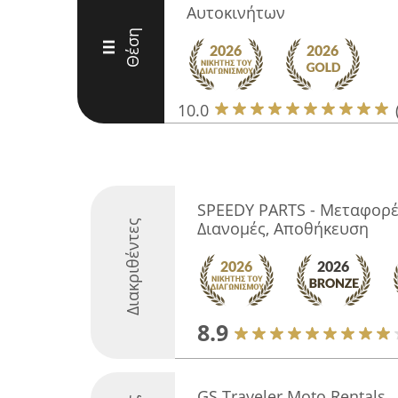
Αυτοκινήτων
Θέση
III
10.0
SPEEDY PARTS - Μεταφορές
Διακριθέντες
Διανομές, Αποθήκευση
8.9
GS Traveler Moto Rentals