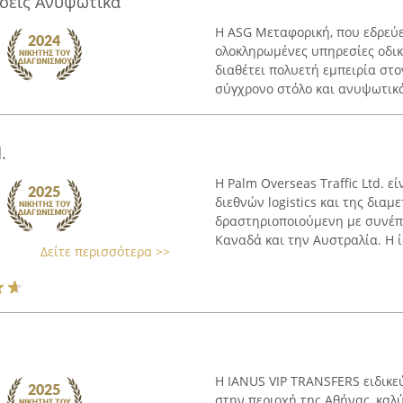
ισεις Ανυψωτικα
Η ASG Μεταφορική, που εδρεύει
ολοκληρωμένες υπηρεσίες οδικ
διαθέτει πολυετή εμπειρία στ
σύγχρονο στόλο και ανυψωτικά
.
Η Palm Overseas Traffic Ltd. ε
διεθνών logistics και της δια
δραστηριοποιούμενη με συνέπε
Καναδά και την Αυστραλία. Η ί
Δείτε περισσότερα >>
Η IANUS VIP TRANSFERS ειδικε
στην περιοχή της Αθήνας, καλ