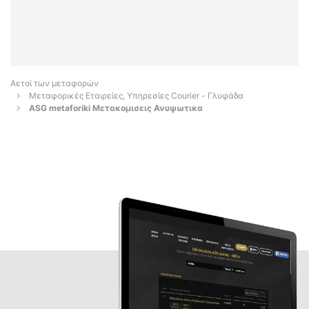
Αετοί των μεταφορών
Μεταφορικές Εταιρείες, Υπηρεσίες Courier - Γλυφάδα
ASG metaforiki Μετακομισεις Ανυψωτικα