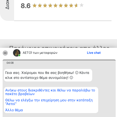
8.6
Παρόμοιες επιχειρήσεις απο άλλες
ΑΕΤΟΊ των μεταφορών
Live chat
περιοχές
04:08
Γεια σας. Χαίρομαι που θα σας βοηθήσω! 🙂 Κάντε
Διοργανωτής της
Κατάταξη
Επικοινωνία
κλικ στο αντίστοιχο θέμα συνομιλίας! 🙂
κατάταξης
Διακριθέντες
Επικοινωνία
BEAUTIFUL COMPANY
Λίστα όλων
Μονοπρόσωπη ΙΚΕ
των
Ανήκω στους διακριθέντες και θέλω να παραλάβω το
ΤΗΛ. ΕΠΙΚΟΙΝΩΝΙΑΣ:
διακριθέντων
πακέτο βραβείων
2104128019
Μεθοδολογία
email:
Όροι &
Θέλω να ελέγξω την επιχείρηση μου στην κατάταξη
aetoi@beautifulcompany.co
προϋποθέσεις
"Αετοί"
ΠΟΛΙΤΙΚΗ
Άλλο θέμα
ΑΠΟΡΡΗΤΟΥ