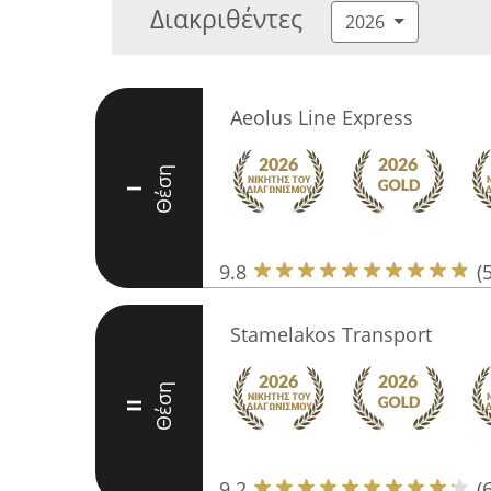
Διακριθέντες
2026
Aeolus Line Express
Θέση
I
9.8
(
Stamelakos Transport
Θέση
II
9.2
(