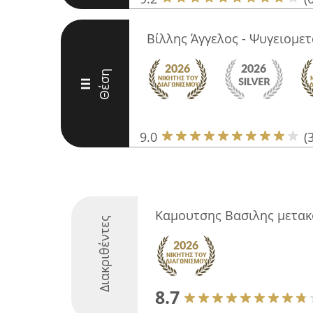
Βίλλης Άγγελος - Ψυγειομε
Θέση
III
9.0
(
Καμουτσης Βασιλης μετακ
Διακριθέντες
8.7