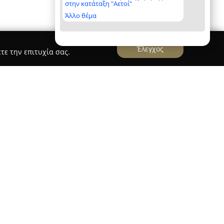
στην κατάταξη "Αετοί"
Άλλο θέμα
Έλεγχος
τε την επιτυχία σας.
8, δραστηριοποιείται στον τομέα των
στη Θεσσαλονίκη, με σημαντική παρουσία στην
ταιρεία παρέχει ευρύ φάσμα λύσεων,
ά μεταχειρισμένων οχημάτων και ενοικίαση
ο όσο και για μεγαλύτερο διάστημα.
εσίες μετακίνησης, συμπεριλαμβανομένων VIP
δια με άνεση και αξιοπιστία, ενώ παράλληλα