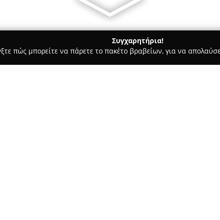
Συγχαρητήρια!
γξτε πώς μπορείτε να πάρετε το πακέτο βραβείων, για να απολαύσε
πηρεσίες Courier - Πυλαια
Thessaloniki Cars Airport
Σχετικά με την εταιρεία:
Thessaloniki Cars
, από το 201
αυτοκινητιστικών υπηρεσιών 
περιοχή του αεροδρομίου. Η ε
καλύπτοντας ανάγκες για αγορ
αυτοκινήτων, τόσο για σύντομ
Επιπρόσθετα, προσφέρει υπηρ
επιλογών, εξασφαλίζοντας ταξί