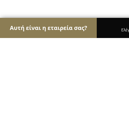
Αυτή είναι η εταιρεία σας?
Ελέ
Αετοί των μεταφορών
Μεταφορικές Εταιρείες, Υ
Thessaloniki Cars Airport
9.6
(358)
Πυλαια, Λεωφ. Γεωργικής Σχολής 140