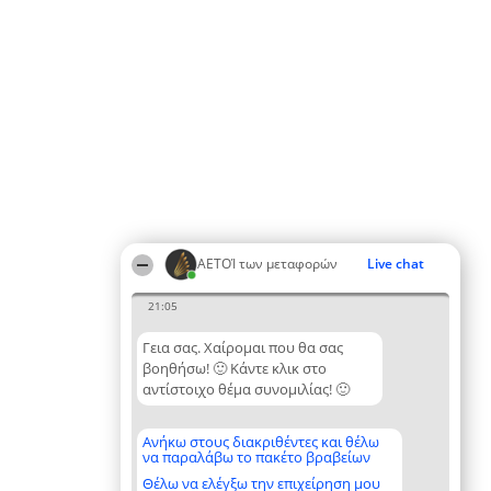
ΑΕΤΟΊ των μεταφορών
Live chat
21:05
Γεια σας. Χαίρομαι που θα σας
βοηθήσω! 🙂 Κάντε κλικ στο
αντίστοιχο θέμα συνομιλίας! 🙂
Ανήκω στους διακριθέντες και θέλω
να παραλάβω το πακέτο βραβείων
Θέλω να ελέγξω την επιχείρηση μου