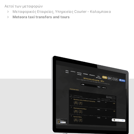
Αετοί των μεταφορών
Μεταφορικές Εταιρείες, Υπηρεσίες Courier - Καλαμπακα
Meteora taxi transfers and tours