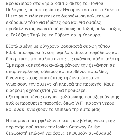
κρουαζιέρας στα νησιά και τις ακτές του Ιονίου
Πελάγους, με αφετηρία την Ηγουμενίτσα και τα Σύβοτα.
Η εταιρεία ειδικεύεται στη διοργάνωση πολυτελών
εκδρομών τόσο για ιδιώτες όσο και για ομάδες,
προβάλλοντας γνωστά μέρη όπως οι Παξοί, οι Αντίπαξοι,
οι Γαλάζιες Σπηλιές, τα Σύβοτα και η Κέρκυρα.
Εξοπλισμένη με σύγχρονα φουσκωτά σκάφη τύπου
R.I.B., προσφέρει άνεση, υψηλά επίπεδα ασφάλειας και
διακριτικότητα, καλύπτοντας τις ανάγκες κάθε πελάτη.
Έμπειροι καπετάνιοι αναλαμβάνουν την ξενάγηση σε
απομονωμένους κόλπους και παρθένες παραλίες,
δίνοντας στους επισκέπτες τη δυνατότητα να
γνωρίσουν την αυθεντική πλευρά της περιοχής. Κάθε
διαδρομή σχεδιάζεται για να προσφέρει
εξατομικευμένες στιγμές χαλάρωσης και εξερεύνησης,
ενώ οι πρόσθετες παροχές, όπως WiFi, παροχή νερού
και σνακ, ενισχύουν το επίπεδο της εμπειρίας.
Η δέσμευση στη φιλοξενία και η εις βάθος γνώση της
περιοχής καθιστούν την Ionion Gateway Cruise
ξεχωριστή επιλογή για όσους επιθυμούν συνδυασμό