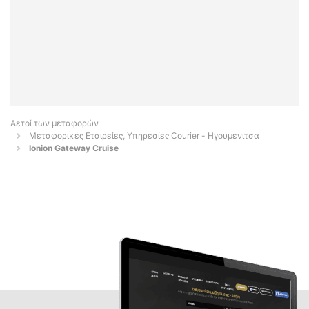
Αετοί των μεταφορών
Μεταφορικές Εταιρείες, Υπηρεσίες Courier - Ηγουμενιτσα
Ionion Gateway Cruise