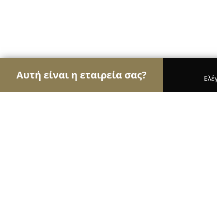
Αυτή είναι η εταιρεία σας?
Ελέ
Αετοί των μεταφορών
Μεταφορικές Εταιρείες, 
Citystar-rentacar
9.6
(66)