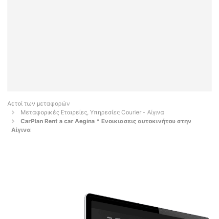
Αετοί των μεταφορών
Μεταφορικές Εταιρείες, Υπηρεσίες Courier - Αίγινα
CarPlan Rent a car Aegina * Ενοικιασεις αυτοκινήτου στην
Αίγινα