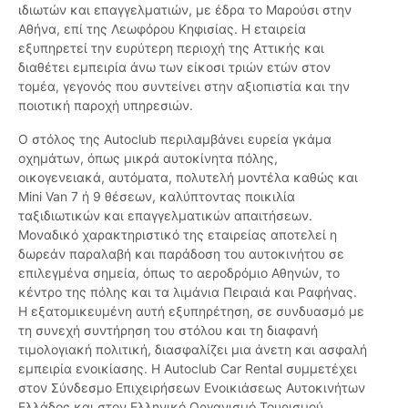
ιδιωτών και επαγγελματιών, με έδρα το Μαρούσι στην
Αθήνα, επί της Λεωφόρου Κηφισίας. Η εταιρεία
εξυπηρετεί την ευρύτερη περιοχή της Αττικής και
διαθέτει εμπειρία άνω των είκοσι τριών ετών στον
τομέα, γεγονός που συντείνει στην αξιοπιστία και την
ποιοτική παροχή υπηρεσιών.
Ο στόλος της Autoclub περιλαμβάνει ευρεία γκάμα
οχημάτων, όπως μικρά αυτοκίνητα πόλης,
οικογενειακά, αυτόματα, πολυτελή μοντέλα καθώς και
Mini Van 7 ή 9 θέσεων, καλύπτοντας ποικιλία
ταξιδιωτικών και επαγγελματικών απαιτήσεων.
Μοναδικό χαρακτηριστικό της εταιρείας αποτελεί η
δωρεάν παραλαβή και παράδοση του αυτοκινήτου σε
επιλεγμένα σημεία, όπως το αεροδρόμιο Αθηνών, το
κέντρο της πόλης και τα λιμάνια Πειραιά και Ραφήνας.
Η εξατομικευμένη αυτή εξυπηρέτηση, σε συνδυασμό με
τη συνεχή συντήρηση του στόλου και τη διαφανή
τιμολογιακή πολιτική, διασφαλίζει μια άνετη και ασφαλή
εμπειρία ενοικίασης. Η Autoclub Car Rental συμμετέχει
στον Σύνδεσμο Επιχειρήσεων Ενοικιάσεως Αυτοκινήτων
Ελλάδος και στον Ελληνικό Οργανισμό Τουρισμού,