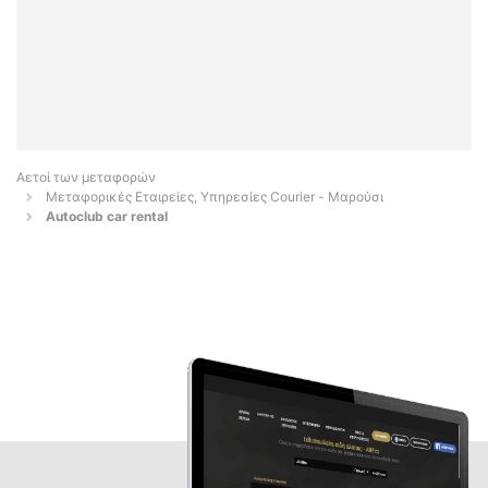
Αετοί των μεταφορών
Μεταφορικές Εταιρείες, Υπηρεσίες Courier - Μαρούσι
Autoclub car rental