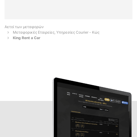
Αετοί των μεταφορών
Μεταφορικές Εταιρείες, Υπηρεσίες Courier - Κώς
King Rent a Car