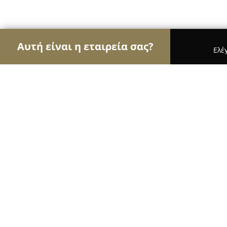
Αυτή είναι η εταιρεία σας?
Ελέ
Αετοί των μεταφορών
Μεταφορικές Εταιρείες, Υ
Taxi Trikala Petros Gidaris - Ταξί 
8.9
(15)
Τρίκαλα, 28ης Οκτωβρίου 13