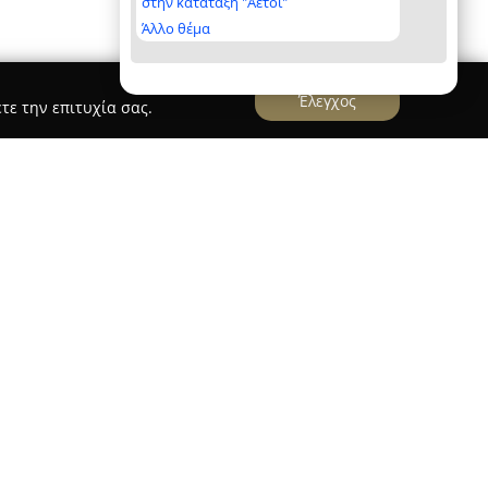
στην κατάταξη "Αετοί"
Άλλο θέμα
Έλεγχος
τε την επιτυχία σας.
 Τρίκαλα Πέτρος Γιδάρης
ος Γιδάρης
βρίσκεται στο κέντρο των Τρικάλων,
13, εξειδικευόμενη στην παροχή ολοκληρωμένων
ίρηση δίνει ιδιαίτερη έμφαση στην ασφάλεια
λίζοντας μια σύγχρονη και αξιόπιστη εμπειρία
α ταχύτατες και άνετες μετακινήσεις στην πόλη
αι απομακρυσμένους προορισμούς, με αισθητή