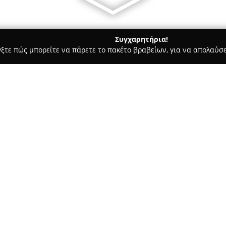
Συγχαρητήρια!
γξτε πώς μπορείτε να πάρετε το πακέτο βραβείων, για να απολαύσε
πηρεσίες Courier - Τρίκαλα
Taxi Trikala Petros Gidaris - Ταξί
Τρίκαλα Πέτρος Γιδάρης
Σχετικά με την εταιρεία:
Η εταιρεία
Taxi Τρίκαλα Πέτρ
επί της οδού 28ης Οκτωβρίου 
υπηρεσιών μεταφοράς. Η επιχε
και την αποδοτικότητα, διασφα
ταξιδιού στους πελάτες της.
Το προσωπικό της φροντίζει γι
των Τρικάλων, καλύπτοντας κ