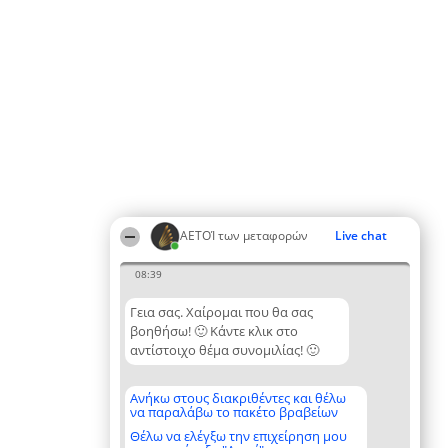
ΑΕΤΟΊ των μεταφορών
Live chat
08:39
Γεια σας. Χαίρομαι που θα σας
βοηθήσω! 🙂 Κάντε κλικ στο
αντίστοιχο θέμα συνομιλίας! 🙂
Ανήκω στους διακριθέντες και θέλω
να παραλάβω το πακέτο βραβείων
Θέλω να ελέγξω την επιχείρηση μου