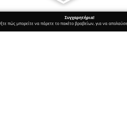
Συγχαρητήρια!
γξτε πώς μπορείτε να πάρετε το πακέτο βραβείων, για να απολαύσε
πηρεσίες Courier - Κηφισιά
ΕΥΡΩΠΑΙΚΕΣ ΥΠΗΡΕΣΙΕΣ ΚΟΝΤΕΙΝΕ
Σ Ε.Π.Ε.
Σχετικά με την εταιρεία:
Η
Ευρωπαϊκές Υπηρεσίες Κον
δραστηριοποιείται έντονα στο
εφοδιαστικής αλυσίδας από το 
που ανταποκρίνονται σε διαφορ
σιδηροδρομικές και αεροπορικέ
δέσμευσή της στη βιωσιμότητα 
παρέχοντας εξατομικευμένες υ
αλυσίδας.