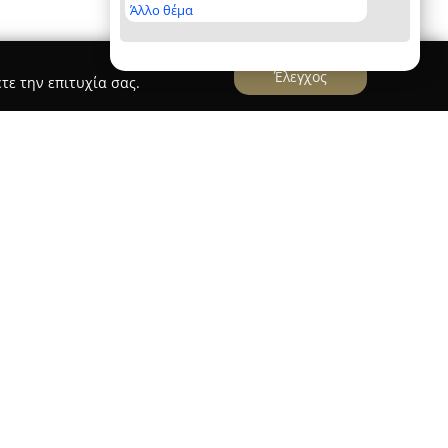
Άλλο θέμα
Έλεγχος
τε την επιτυχία σας.
ΡΣ Ε.Π.Ε.
τέινερς
, έχοντας την έδρα της στην Κηφισιά,
ν τομέα των διεθνών μεταφορών και της
1996. Προσφέρει πλήρεις και αξιόπιστες λύσεις
ετικές απαιτήσεις για οδικές, θαλάσσιες,
ς μεταφορές. Η επιχείρηση διακρίνεται για τη
και στην αποδοτικότητα των logistics,
πηρεσίες κατά μήκος όλης της εφοδιαστικής