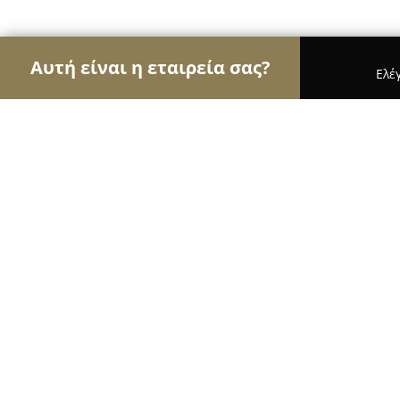
Αυτή είναι η εταιρεία σας?
Ελέ
Αετοί των μεταφορών
Μεταφορικές Εταιρείες, Υ
ΕΥΡΩΠΑΙΚΕΣ ΥΠΗΡΕΣΙΕΣ ΚΟΝΤΕΙΝΕΡ
9.7
(33)
Κηφισιά, Λεωφ. Κηφισίας 220
Εμφάνιση αριθμού τηλεφώνου