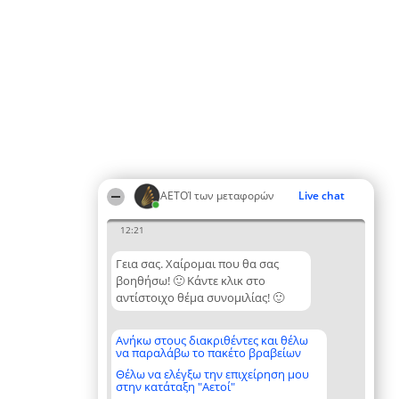
ΑΕΤΟΊ των μεταφορών
Live chat
12:21
Γεια σας. Χαίρομαι που θα σας
βοηθήσω! 🙂 Κάντε κλικ στο
αντίστοιχο θέμα συνομιλίας! 🙂
Ανήκω στους διακριθέντες και θέλω
να παραλάβω το πακέτο βραβείων
Θέλω να ελέγξω την επιχείρηση μου
στην κατάταξη "Αετοί"