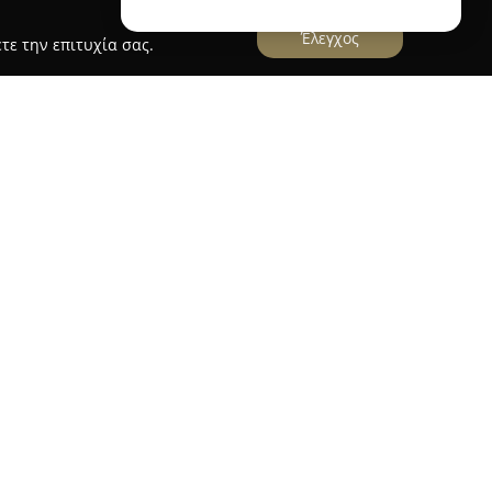
Έλεγχος
τε την επιτυχία σας.
ές υπηρεσίες ενοικίασης αυτοκινήτων στο νησί
τει ένα ευρύ φάσμα οχημάτων, προσαρμοσμένων
προτιμήσεις και ανάγκες μετακινήσεων, είτε
τα που προσφέρουν ευχέρεια στις αστικές
ηλα για οικογενειακές μετακινήσεις και
εξυπηρέτηση όσο και η αξιοπιστία αποτελούν
Cars, καθώς προσφέρει υποστήριξη πελατών όλο
εση ανταπόκριση σε ερωτήματα ή ανάγκες κατά