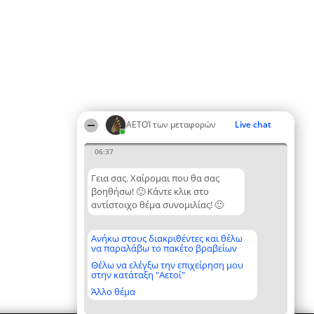
ΑΕΤΟΊ των μεταφορών
Live chat
06:37
Γεια σας. Χαίρομαι που θα σας
βοηθήσω! 🙂 Κάντε κλικ στο
αντίστοιχο θέμα συνομιλίας! 🙂
Ανήκω στους διακριθέντες και θέλω
να παραλάβω το πακέτο βραβείων
Θέλω να ελέγξω την επιχείρηση μου
στην κατάταξη "Αετοί"
Άλλο θέμα