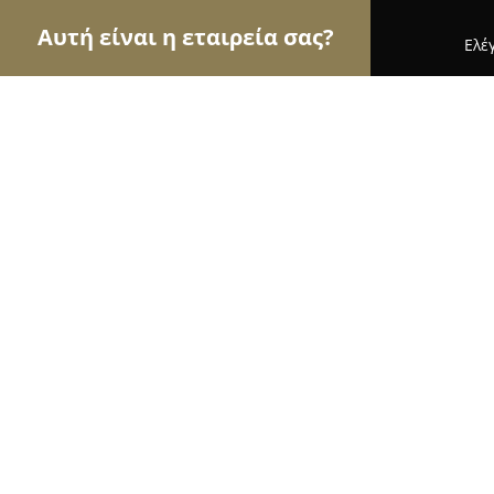
Αυτή είναι η εταιρεία σας?
Ελέ
Αετοί των μεταφορών
Μεταφορικές Εταιρείες, 
Naxian Cars (Rent a Car)
10
(197)
Χαλκειο, Επαρ.Οδ. Νάξου-Απειράνθου Χωρα Ναξ
Εμφάνιση αριθμού τηλεφώνου