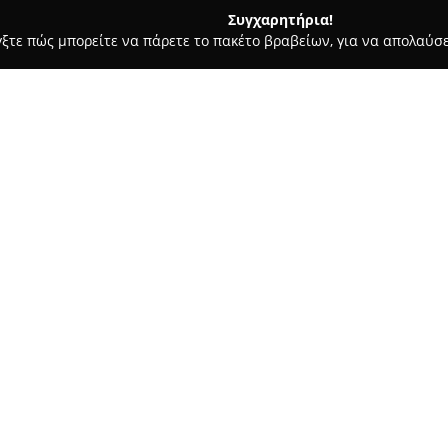
Συγχαρητήρια!
γξτε πώς μπορείτε να πάρετε το πακέτο βραβείων, για να απολαύσε
Υπηρεσίες Courier - περιοχή Κυκλάδων
Naxian Cars (Rent a Car)
Σχετικά με την εταιρεία:
Η
Naxian Cars
παρέχει συνολικ
της Νάξου. Η εταιρεία διαθέ
για να καλύψουν διαφορετικές 
πρόκειται για μικρά αυτοκίνη
διαδρομές, είτε για SUV κατάλλ
εξερευνήσεις στη φύση.
ου
Τόσο η έμφαση στην ποιοτική 
βασικές αρχές για τη Naxian 
το 24ωρο, διασφαλίζοντας άμ