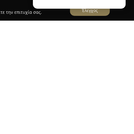
Έλεγχος
τε την επιτυχία σας.
σφέρει υπηρεσίες μεταφοράς υψηλής ποιότητας
οπιστία και την άνεση των διαδρομών. Η
λυψη μεταφορικών αναγκών σε ολόκληρο το νησί,
α όσο και για λόγους αναψυχής. Παρέχονται
ησης από και προς το αεροδρόμιο, το λιμάνι ή
θώς και οποιοδήποτε άλλο σημείο στη Μήλο.
ταιρείας διασφαλίζουν ότι οι επιβάτες
ρία χωρίς στρες. Στις παροχές περιλαμβάνονται
το λιμάνι και δρομολόγια προς ξενοδοχεία ή