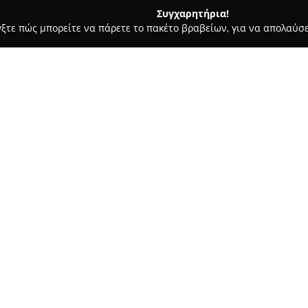
Συγχαρητήρια!
γξτε πώς μπορείτε να πάρετε το πακέτο βραβείων, για να απολαύσε
πηρεσίες Courier - Μήλος
Babounis Milos Transfer
Σχετικά με την εταιρεία:
Η
Babounis Milos Transfer
προ
στη Μήλο, με έμφαση στην αξι
εταιρεία ειδικεύεται στην κά
τόσο για επαγγελματικά ταξίδι
απρόσκοπτες υπηρεσίες μετακίν
το κατάλυμα των επιβατών, κα
Οι επαγγελματίες οδηγοί της ε
απολαμβάνουν μια άνετη εμπει
μεταφορές από το αεροδρόμιο, 