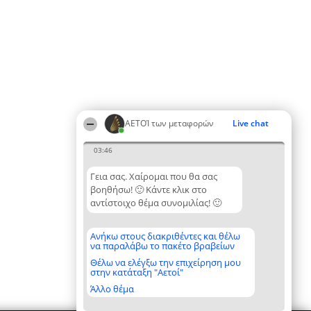
ΑΕΤΟΊ των μεταφορών
Live chat
03:46
Γεια σας. Χαίρομαι που θα σας
βοηθήσω! 🙂 Κάντε κλικ στο
αντίστοιχο θέμα συνομιλίας! 🙂
Ανήκω στους διακριθέντες και θέλω
να παραλάβω το πακέτο βραβείων
Θέλω να ελέγξω την επιχείρηση μου
στην κατάταξη "Αετοί"
Άλλο θέμα