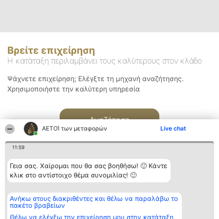
Βρείτε επιχείρηση
Η κατάταξη περιλαμβάνει τους καλύτερους στον κλάδο
Ψάχνετε επιχείρηση; Ελέγξτε τη μηχανή αναζήτησης.
Χρησιμοποιήστε την καλύτερη υπηρεσία
Αναζήτηση
ΑΕΤΟΊ των μεταφορών
Live chat
11:59
Γεια σας. Χαίρομαι που θα σας βοηθήσω! 🙂 Κάντε
κλικ στο αντίστοιχο θέμα συνομιλίας! 🙂
Διοργανωτής της
Κατάταξη
Επικοινωνία
Ανήκω στους διακριθέντες και θέλω να παραλάβω το
κατάταξης
Διακριθέντες
Επικοινωνία
πακέτο βραβείων
BEAUTIFUL COMPANY
Λίστα όλων
Μονοπρόσωπη ΙΚΕ
των
Θέλω να ελέγξω την επιχείρηση μου στην κατάταξη