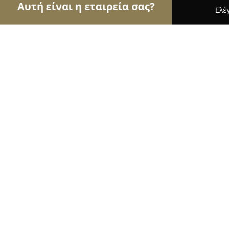
Αυτή είναι η εταιρεία σας?
Ελέ
Αετοί των μεταφορών
Μεταφορικές Εταιρείες, Υ
Voyager In Crete Chania Airport
9.8
(389)
Χανιά, NATIONAL ROAD, Ε.Ο. Αεροδρομίου Σούδα
Εμφάνιση αριθμού τηλεφώνου