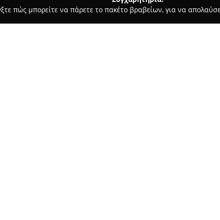
γξτε πώς μπορείτε να πάρετε το πακέτο βραβείων, για να απολαύσε
πηρεσίες Courier - Χανιά
Voyager In Crete Chania Airport
Σχετικά με την εταιρεία:
Η
Voyager in Crete Chania Air
μεταφορών και της ενοικίαση
Κρήτη και κυρίως στην περιοχ
εμπειρία της εταιρείας εγγυά
μετακινήσεων για τους ταξιδι
στόλο που περιλαμβάνει SUV, 
ς
λεωφορεία, η εταιρεία καλύπτε
το αεροδρόμιο όσο και οργανω
Το εξειδικευμένο και πολύγλω
επαγγελματισμό και τη γνώση 