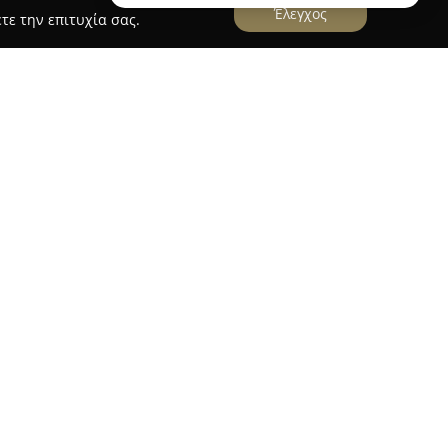
Έλεγχος
τε την επιτυχία σας.
port
δραστηριοποιείται στον κλάδο των
ς οχημάτων, εστιάζοντας στην εξυπηρέτηση στην
ή των Χανίων και το αεροδρόμιο. Η πολυετής
ται την παροχή ασφαλών, άνετων και ταχέων
ώτες. Με έναν σύγχρονο και καλά εξοπλισμένο
minivan, minibus και πλήρως κλιματιζόμενα
ι τόσο ιδιωτικές μεταφορές και παραλαβές από
μένες ξεναγήσεις σε διάφορα σημεία του νησιού.
σσο ανθρώπινο δυναμικό διακρίνεται για τον
των τοπικών χαρακτηριστικών, παρέχοντας